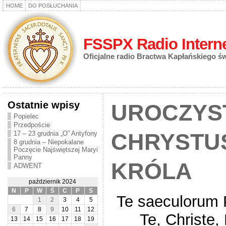
HOME
DO POSŁUCHANIA
FSSPX Radio Intern
Oficjalne radio Bractwa Kapłańskiego ś
Ostatnie wpisy
UROCZYS
Popielec
Przedpoście
17 – 23 grudnia „O” Antyfony
CHRYSTU
8 grudnia – Niepokalane
Poczęcie Najświętszej Maryi
Panny
KRÓLA
ADWENT
październik 2024
N
P
W
Ś
C
P
S
Te saeculorum 
1
2
3
4
5
6
7
8
9
10
11
12
Te, Christe
13
14
15
16
17
18
19