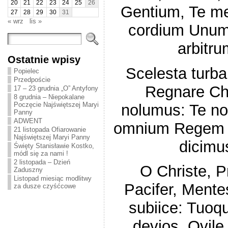
20
21
22
23
24
25
26
Gentium, Te me
27
28
29
30
31
« wrz
lis »
cordium Unum
arbitru
Ostatnie wpisy
Scelesta turba
Popielec
Przedpoście
Regnare Ch
17 – 23 grudnia „O” Antyfony
8 grudnia – Niepokalane
Poczęcie Najświętszej Maryi
nolumus: Te no
Panny
ADWENT
omnium Regem
21 listopada Ofiarowanie
Najświętszej Maryi Panny
dicimu
Święty Stanisławie Kostko,
módl się za nami !
2 listopada – Dzień
O Christe, P
Zaduszny
Listopad miesiąc modlitwy
Pacifer, Mente
za dusze czyśćcowe
subiice: Tuoq
devios, Ovile